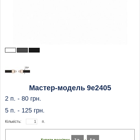
Мастер-модель 9e2405
2 п. -
80
грн.
5 п. -
125
грн.
Кількість:
п.
Купити восківку:
2 п.
:
5 п.