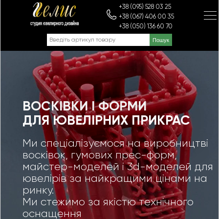
+38 (095) 528 03 25
+38 (067) 406 00 35
+38 (050) 136 60 70
ВОСКІВКИ І ФОРМИ
ДЛЯ ЮВЕЛІРНИХ ПРИКРАС
Ми спеціалізуємося на виробництві
восківок, гумових прес-форм,
майстер-моделей і 3d-моделей для
ювелірів за найкращими цінами на
ринку.
Ми стежимо за якістю технічного
оснащення