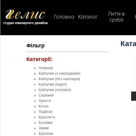
Лиття в
Головна
Каталог
сріблі
Ката
Фільтр
Категорії:
Новинки
Каблучки (з накладками)
Каблучки (без накладок)
Каблучки (парні)
Каблучки (чоловічі)
Сережки
Хрести
Кольє
Підвіски
Браслети
Булавки
Замки
Брелоки