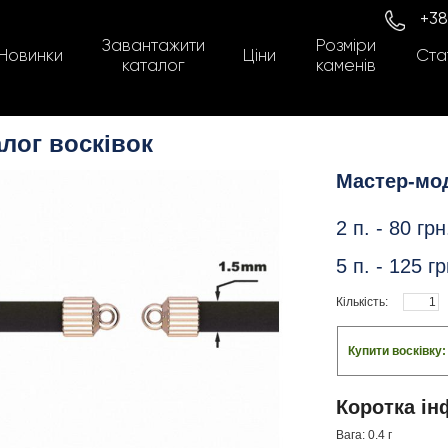
+38
Завантажити
Розміри
Новинки
Ціни
Стат
каталог
каменів
лог восківок
Мастер-мо
2 п. -
80
грн
5 п. -
125
гр
Кількість:
Купити восківку
Коротка ін
Вага: 0.4 г