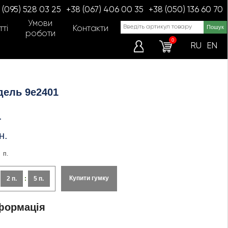
 (095) 528 03 25
+38 (067) 406 00 35
+38 (050) 136 60 70
Умови
ті
Контакти
роботи
0
RU
EN
дель 9e2401
.
н.
п.
Купити гумку
:
2 п.
:
5 п.
формація