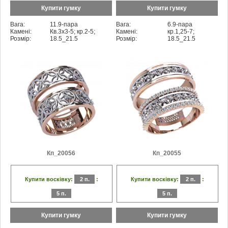
Купити гумку
Купити гумку
Вага:
11.9-пара
Вага:
6.9-пара
Камені:
Кв.3x3-5; кр.2-5;
Камені:
кр.1,25-7;
Розмір:
18.5_21.5
Розмір:
18.5_21.5
Кп_20056
Кп_20055
Купити восківку:
2 п.
:
Купити восківку:
2 п.
:
5 п.
5 п.
Купити гумку
Купити гумку