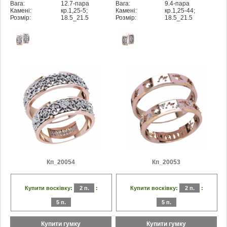
Вага:
12.7-пара
Вага:
9.4-пара
Камені:
кр.1,25-5;
Камені:
кр.1,25-44;
Розмір:
18.5_21.5
Розмір:
18.5_21.5
Кп_20054
Кп_20053
Купити восківку:
2 п.
:
Купити восківку:
2 п.
:
5 п.
5 п.
Купити гумку
Купити гумку