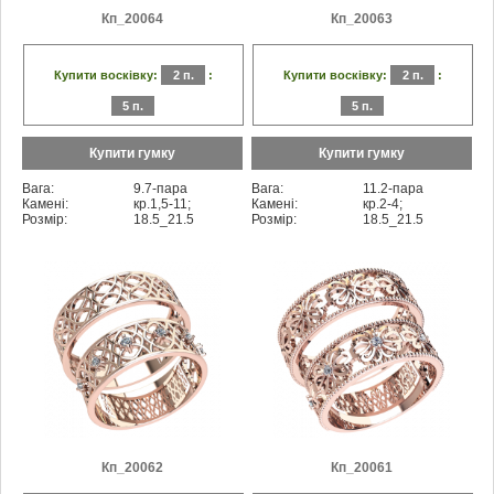
Кп_20064
Кп_20063
Купити восківку:
2 п.
:
Купити восківку:
2 п.
:
5 п.
5 п.
Купити гумку
Купити гумку
Вага:
9.7-пара
Вага:
11.2-пара
Камені:
кр.1,5-11;
Камені:
кр.2-4;
Розмір:
18.5_21.5
Розмір:
18.5_21.5
Кп_20062
Кп_20061