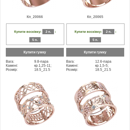
Кп_20066
Кп_20065
Купити восківку:
2 п.
:
Купити восківку:
2 п.
:
5 п.
5 п.
Купити гумку
Купити гумку
Вага:
9.8-пара
Вага:
12.6-пара
Камені:
кр.1,25-11;
Камені:
кр.1,5-5;
Розмір:
18.5_21.5
Розмір:
18.5_21.5