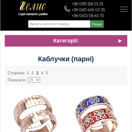
+38 (095) 528 03 25
+38 (067) 406 00 35
+38 (050) 136 60 70
Категорії:
Каблучки (парні)
Сторінка:
1
2
3
4
5
Показати