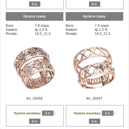
5 п.
5 п.
Купити гумку
Купити гумку
Вага:
7.8-пара
Вага:
7.4-пара
Камені:
кр.1,5-6;
Камені:
кр.1,5-9;
Розмір:
18.5_21.5
Розмір:
18.5_21.5
Кп_20058
Кп_20057
Купити восківку:
2 п.
:
Купити восківку:
2 п.
:
5 п.
5 п.