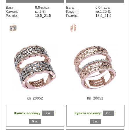
Вага:
9.0-пара
Вага:
6.0-пара
Камені:
кр.2-3;
Камені:
кр.1,25-8;
Розмір:
18.5_21.5
Розмір:
18.5_21.5
Кп_20052
Кп_20051
Купити восківку:
2 п.
:
Купити восківку:
2 п.
:
5 п.
5 п.