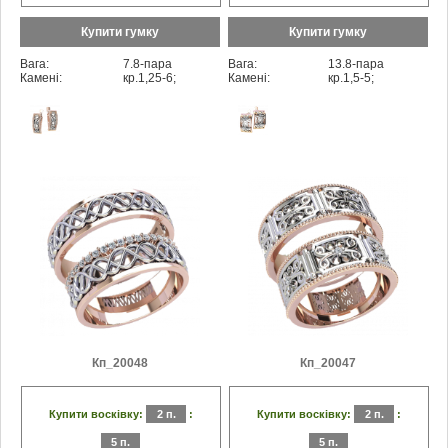
Купити гумку
Купити гумку
Вага:
7.8-пара
Вага:
13.8-пара
Камені:
кр.1,25-6;
Камені:
кр.1,5-5;
Кп_20048
Кп_20047
Купити восківку:
2 п.
:
Купити восківку:
2 п.
:
5 п.
5 п.