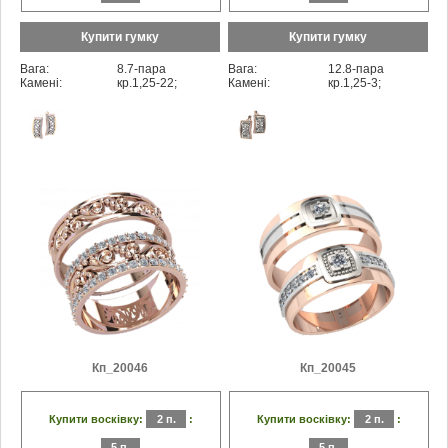
Купити гумку
Купити гумку
Вага:
8.7-пара
Вага:
12.8-пара
Камені:
кр.1,25-22;
Камені:
кр.1,25-3;
Кп_20046
Кп_20045
Купити восківку:
2 п.
:
Купити восківку:
2 п.
:
5 п.
5 п.