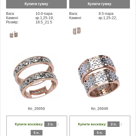
Купити гумку
Купити гумку
Вага:
10.0-пара
Вага:
8.5-пара
Камені:
кр.1,25-19;
Камені:
кр.1,25-22;
Розмір:
18.5_21.5
Кп_20050
Кп_20049
Купити восківку:
2 п.
:
Купити восківку:
2 п.
:
5 п.
5 п.