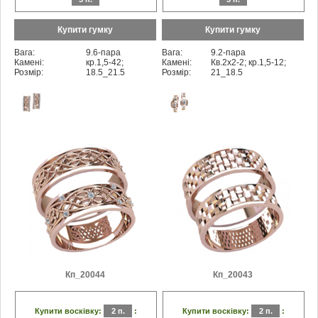
Купити гумку
Купити гумку
Вага:
9.6-пара
Вага:
9.2-пара
Камені:
кр.1,5-42;
Камені:
Кв.2x2-2; кр.1,5-12;
Розмір:
18.5_21.5
Розмір:
21_18.5
Кп_20044
Кп_20043
Купити восківку:
2 п.
:
Купити восківку:
2 п.
: