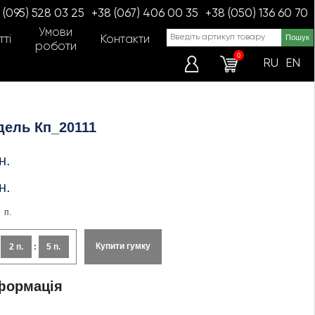
 (095) 528 03 25
+38 (067) 406 00 35
+38 (050) 136 60 70
Умови
ті
Контакти
роботи
0
RU
EN
дель Кп_20111
н.
н.
п.
Купити гумку
:
2 п.
:
5 п.
формація