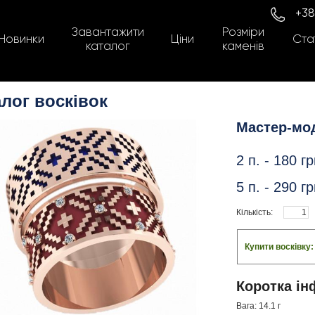
+38
Завантажити
Розміри
Новинки
Ціни
Стат
каталог
каменів
лог восківок
Мастер-мо
2 п. -
180
гр
5 п. -
290
гр
Кількість:
Купити восківку
Коротка ін
Вага: 14.1 г