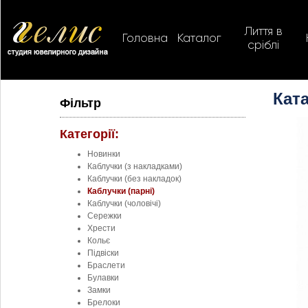
Лиття в
Головна
Каталог
сріблі
Ката
Фільтр
Категорії:
Новинки
Каблучки (з накладками)
Каблучки (без накладок)
Каблучки (парні)
Каблучки (чоловічі)
Сережки
Хрести
Кольє
Підвіски
Браслети
Булавки
Замки
Брелоки