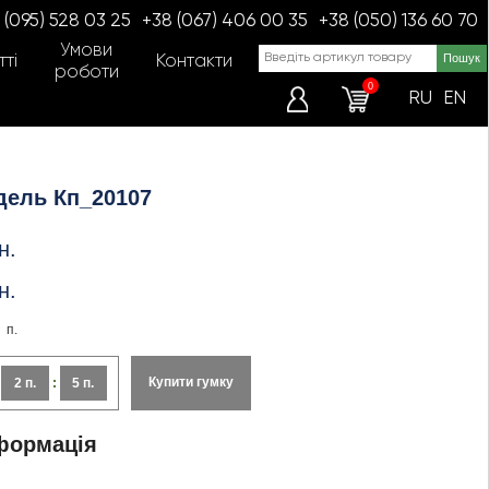
 (095) 528 03 25
+38 (067) 406 00 35
+38 (050) 136 60 70
Умови
ті
Контакти
роботи
0
RU
EN
дель Кп_20107
н.
н.
п.
Купити гумку
:
2 п.
:
5 п.
формація