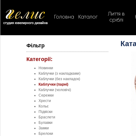
Лиття в
Головна
Каталог
сріблі
Ката
Фільтр
Категорії:
Новинки
Каблучки (з накладками)
Каблучки (без накладок)
Каблучки (парні)
Каблучки (чоловічі)
Сережки
Хрести
Кольє
Підвіски
Браслети
Булавки
Замки
Брелоки