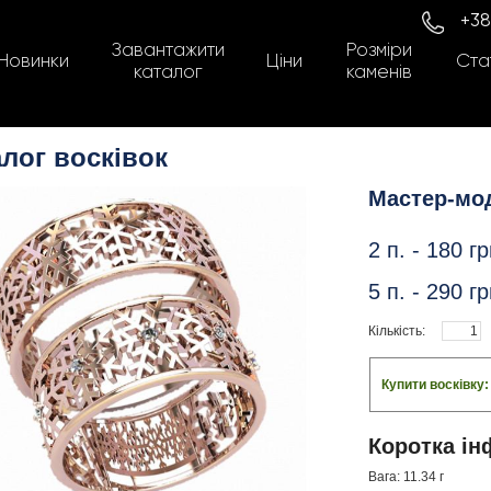
+38
Завантажити
Розміри
Новинки
Ціни
Стат
каталог
каменів
лог восківок
Мастер-мо
2 п. -
180
гр
5 п. -
290
гр
Кількість:
Купити восківку
Коротка ін
Вага: 11.34 г