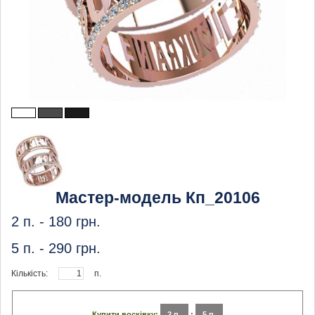
Мастер-модель Кп_20106
2 п. -
180
грн.
5 п. -
290
грн.
Кількість:
п.
Купити восківку:
2 п.
:
5 п.