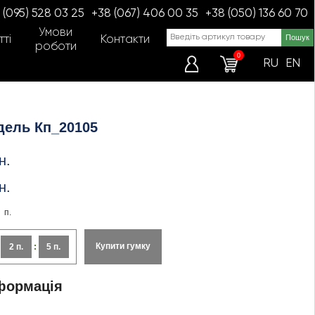
 (095) 528 03 25
+38 (067) 406 00 35
+38 (050) 136 60 70
Умови
ті
Контакти
роботи
0
RU
EN
дель Кп_20105
н.
н.
п.
Купити гумку
:
2 п.
:
5 п.
формація