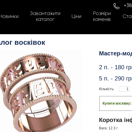
+38
Завантажити
Розміри
Новинки
Ціни
Стат
каталог
каменів
лог восківок
Мастер-мо
2 п. -
180
гр
5 п. -
290
гр
Кількість:
Купити восківку
Коротка ін
Вага: 12.3 г