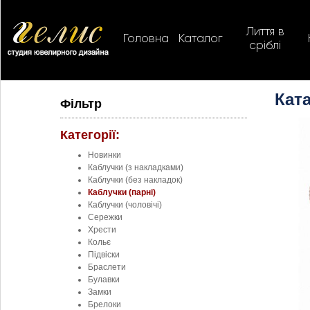
Лиття в
Головна
Каталог
сріблі
Ката
Фільтр
Категорії:
Новинки
Каблучки (з накладками)
Каблучки (без накладок)
Каблучки (парні)
Каблучки (чоловічі)
Сережки
Хрести
Кольє
Підвіски
Браслети
Булавки
Замки
Брелоки