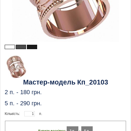
Мастер-модель Кп_20103
2 п. -
180
грн.
5 п. -
290
грн.
Кількість:
п.
Купити восківку:
2 п.
:
5 п.