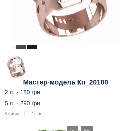
Мастер-модель Кп_20100
2 п. -
180
грн.
5 п. -
290
грн.
Кількість:
п.
Купити восківку:
2 п.
:
5 п.