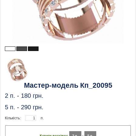
Мастер-модель Кп_20095
2 п. -
180
грн.
5 п. -
290
грн.
Кількість:
п.
Купити восківку:
2 п.
:
5 п.