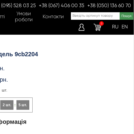
 (095) 528 03 25
+38 (067) 406 00 35
+38 (050) 136 60 70
Умови
ті
Контакти
роботи
0
RU
EN
дель 9cb2204
н.
рн.
шт.
:
2 шт.
:
5 шт.
формація