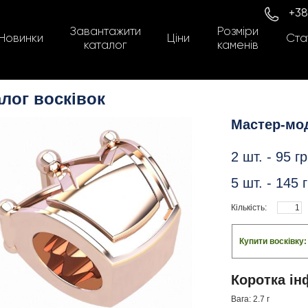
+38
Завантажити
Розміри
Новинки
Ціни
Стат
каталог
каменів
лог восківок
Мастер-мо
2 шт. -
95
гр
5 шт. -
145
г
Кількість:
Купити восківку
Коротка ін
Вага: 2.7 г