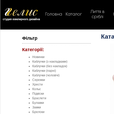
Лиття в
Головна
Каталог
сріблі
Ката
Фільтр
Категорії:
Новинки
Каблучки (з накладками)
Каблучки (без накладок)
Каблучки (парні)
Каблучки (чоловічі)
Сережки
Хрести
Кольє
Підвіски
Браслети
Булавки
Замки
Брелоки