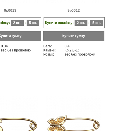
9p0013
9p0012
ківку:
2 шт.
:
5 шт.
Купити восківку:
2 шт.
:
5 шт.
Купити гумку
Купити гумку
0.34
Вага:
0.4
вес без проволоки
Камені:
Кр.2,0-1;
Розмір:
вес без проволоки