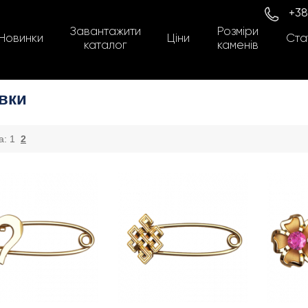
+38
Завантажити
Розміри
Новинки
Ціни
Стат
каталог
каменів
вки
а:
1
2