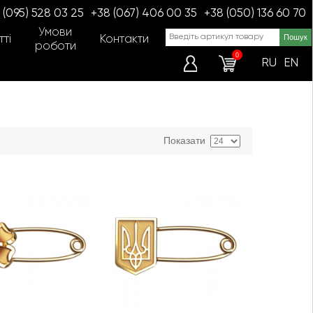
 (095) 528 03 25
+38 (067) 406 00 35
+38 (050) 136 60 70
Умови
ті
Контакти
роботи
0
RU
EN
Показати