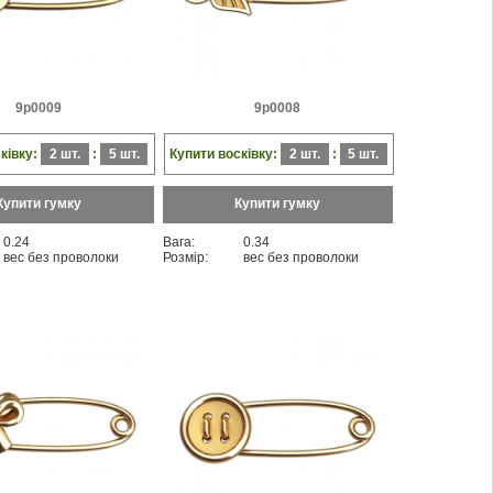
9p0009
9p0008
ківку:
2 шт.
:
5 шт.
Купити восківку:
2 шт.
:
5 шт.
Купити гумку
Купити гумку
0.24
Вага:
0.34
вес без проволоки
Розмір:
вес без проволоки