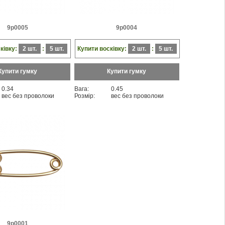
9p0005
9p0004
ківку:
2 шт.
:
5 шт.
Купити восківку:
2 шт.
:
5 шт.
Купити гумку
Купити гумку
0.34
Вага:
0.45
вес без проволоки
Розмір:
вес без проволоки
9p0001