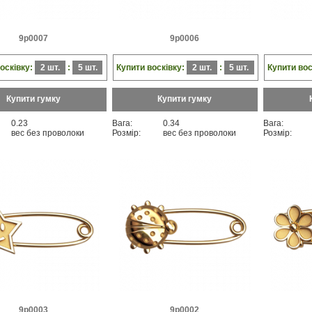
9p0007
9p0006
осківку:
2 шт.
:
5 шт.
Купити восківку:
2 шт.
:
5 шт.
Купити вос
Купити гумку
Купити гумку
0.23
Вага:
0.34
Вага:
вес без проволоки
Розмір:
вес без проволоки
Розмір:
9p0003
9p0002