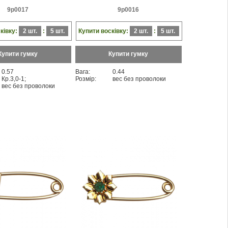
9p0017
9p0016
ківку:
2 шт.
:
5 шт.
Купити восківку:
2 шт.
:
5 шт.
Купити гумку
Купити гумку
0.57
Вага:
0.44
Кр.3,0-1;
Розмір:
вес без проволоки
вес без проволоки