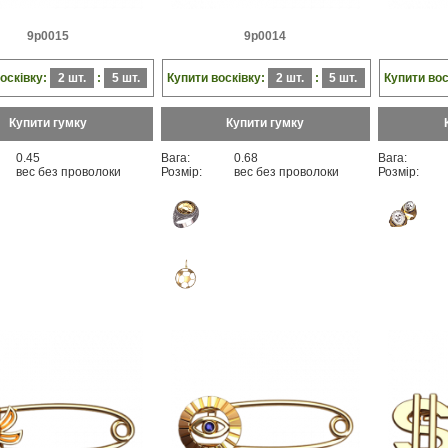
9p0015
9p0014
осківку:
2 шт.
:
5 шт.
Купити восківку:
2 шт.
:
5 шт.
Купити вос
Купити гумку
Купити гумку
0.45
Вага:
0.68
Вага:
вес без проволоки
Розмір:
вес без проволоки
Розмір: