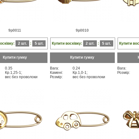
9p0011
9p0010
осківку:
2 шт.
:
5 шт.
Купити восківку:
2 шт.
:
5 шт.
Купити вос
Купити гумку
Купити гумку
0.35
Вага:
0.24
Вага:
Кр.1,25-1;
Камені:
Кр.1,0-1;
Розмір:
вес без проволоки
Розмір:
вес без проволоки