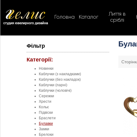
Лиття в
Головна
Каталог
сріблі
Була
Фільтр
Категорії:
Сторінк
Новинки
Каблучки (з накладками)
Каблучки (без накладок)
Каблучки (парні)
Каблучки (чоловічі)
Сережки
Хрести
Кольє
Підвіски
Браслети
Булавки
Замки
Брелоки