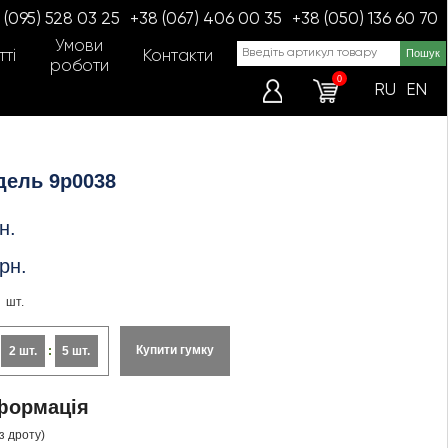
 (095) 528 03 25
+38 (067) 406 00 35
+38 (050) 136 60 70
Умови
ті
Контакти
роботи
0
RU
EN
дель 9p0038
н.
рн.
шт.
Купити гумку
:
2 шт.
:
5 шт.
формація
ез дроту)