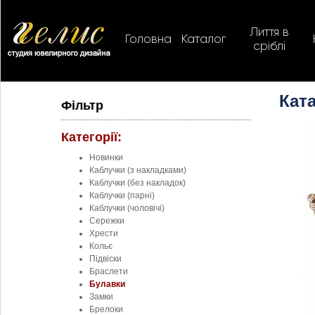
Лиття в
Головна
Каталог
сріблі
Ката
Фільтр
Категорії:
Новинки
Каблучки (з накладками)
Каблучки (без накладок)
Каблучки (парні)
Каблучки (чоловічі)
Сережки
Хрести
Кольє
Підвіски
Браслети
Булавки
Замки
Брелоки