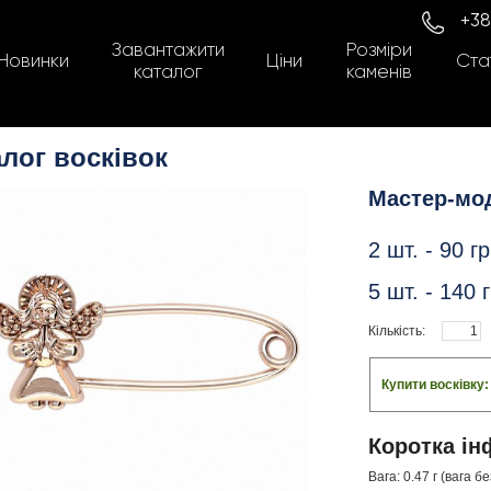
+38
Завантажити
Розміри
Новинки
Ціни
Стат
каталог
каменів
лог восківок
Мастер-мо
2 шт. -
90
гр
5 шт. -
140
г
Кількість:
Купити восківку
Коротка ін
Вага: 0.47 г (вага б