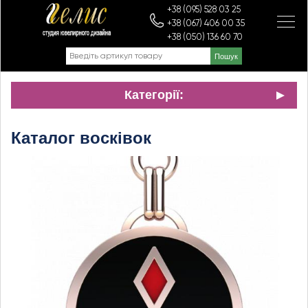
+38 (095) 528 03 25
+38 (067) 406 00 35
+38 (050) 136 60 70
Категорії:
Каталог восківок