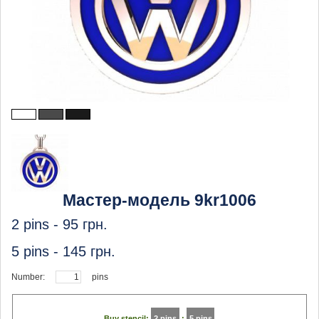
Мастер-модель 9kr1006
2 pins -
95
грн.
5 pins -
145
грн.
Number:
pins
Buy stencil:
2 pins
:
5 pins